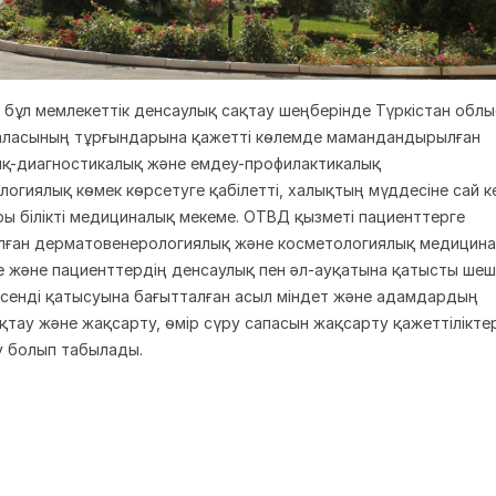
 бұл мемлекеттік денсаулық сақтау шеңберінде Түркістан обл
аласының тұрғындарына қажетті көлемде мамандандырылған
қ-диагностикалық және емдеу-профилактикалық
огиялық көмек көрсетуге қабілетті, халықтың мүддесіне сай к
ры білікті медициналық мекеме. OТВД қызметі пациенттерге
ған дерматовенерологиялық және косметологиялық медицин
е және пациенттердің денсаулық пен әл-ауқатына қатысты ше
сенді қатысуына бағытталған асыл міндет және адамдардың
қтау және жақсарту, өмір сүру сапасын жақсарту қажеттіліктер
у болып табылады.