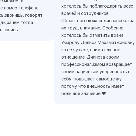
е можем, в
хотелось бы поблагодарить всех
е номер телефона
врачей и сотрудников
сь,звонишь, говорят
Областного кожвендиспансера за
дь,зачем тогда
их труд, внимание. Особенно
н запись.
хотелось бы отметить врача
Умарову Дилноз Махаматжановну
за её чуткое, внимательное
отношение. Дилноза своим
профессионализмом возвращает
своим пациентам уверенность в
себя, повышает самооценку,
потому что внешность имеет
большое значение ❤️