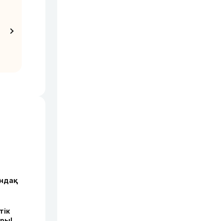
андақ
тік
ры!