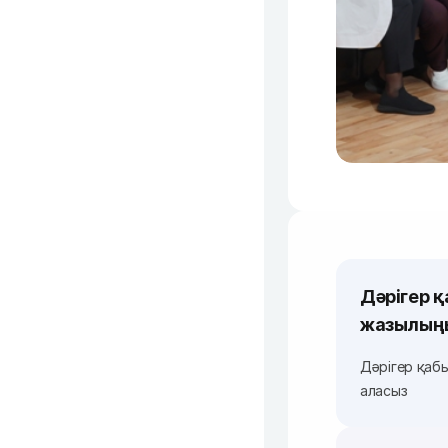
Дәрігер 
жазылың
Дәрігер қаб
аласыз