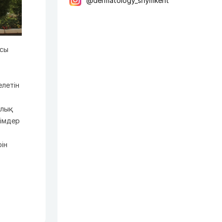
@dermatology_shymkent
ысы
елетін
алық
шімдер
ін