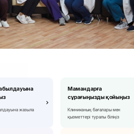
қабылдауына
Мамандарға
ыз
сұрағыңызды қойыңыз
ылдауына жазыла
Клиниканың бағалары мен
қызметтері туралы біліңіз