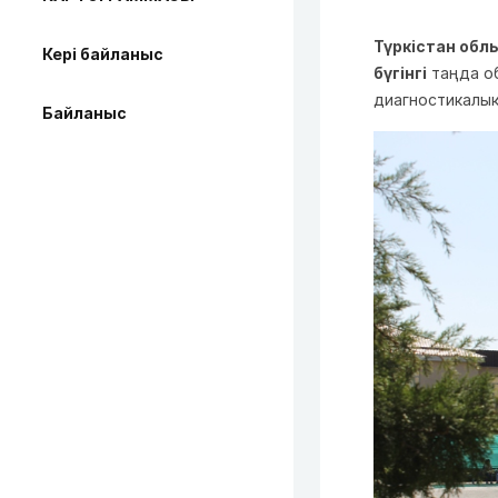
Түркістан об
Кері байланыс
бүгінгі
таңда об
диагностикалық
Байланыс