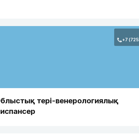
+7 (725
блыстық тері-венерологиялық
испансер