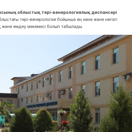
лысының облыстық тері-венерологиялық диспансері
лыстағы тері-венерология бойынша ең көне және негізгі
 және емдеу мекемесі болып табылады.