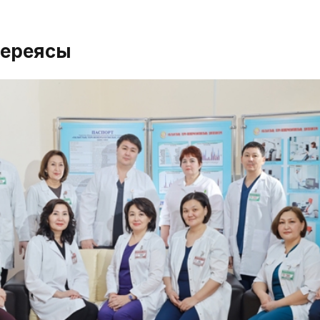
лереясы