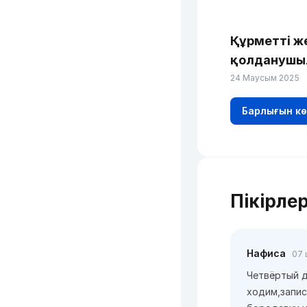
Құрметті ж
қолданушы
24 Маусым 2025
Барлығын кө
Пікірле
Нафиса
07 
Четвёртый 
ходим,запис