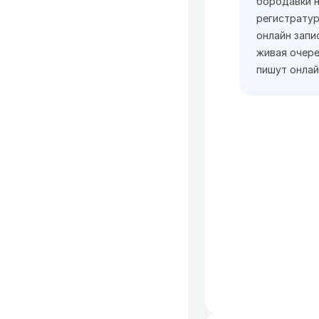
бородавки н
регистратур
онлайн запи
живая очере
пишут онлай