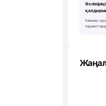
Өз пікірің
қалдыры
Клиника тур
пациенттерді
Жаңал