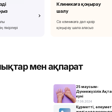
ізді
Клиникаға қоңырау
ңыз
шалу
алы
Сіз клиникаға дәл қазір
ң пікірлері
қоңырау шала аласыз
ықтар мен ақпарат
25 маусым-
Дүниежүзілік Ақт
куні
17.06.2024
Құрметті, әлеумет
желі қолданушыла