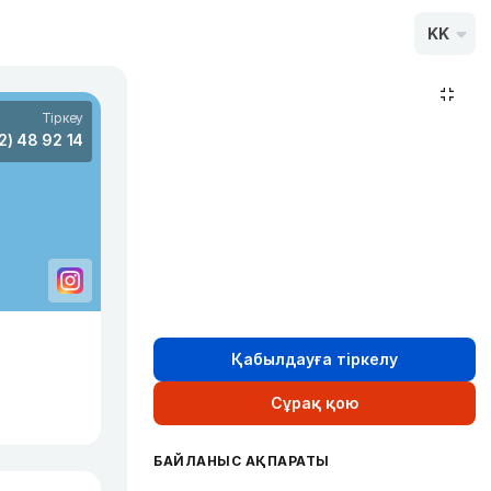
KK
Тіркеу
2) 48 92 14
Қабылдауға тіркелу
Сұрақ қою
БАЙЛАНЫС АҚПАРАТЫ