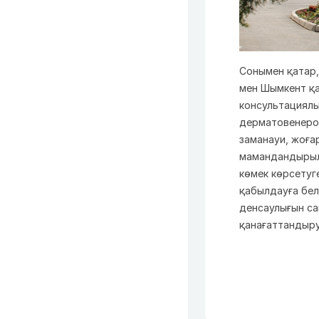
Сонымен қатар,
мен Шымкент қ
консультациялы
дерматовенерол
заманауи, жоға
мамандандырыл
көмек көрсетуг
қабылдауға бел
денсаулығын са
қанағаттандыр