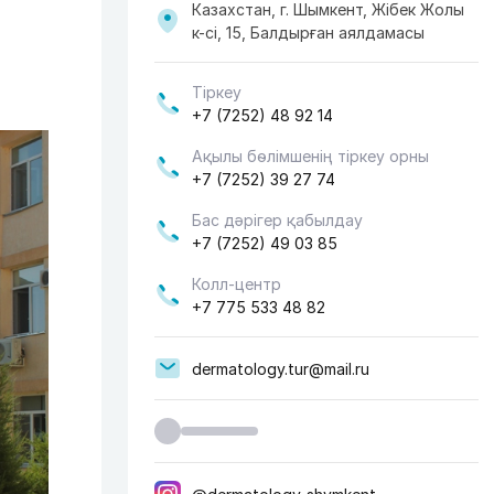
Казахстан, г. Шымкент, Жібек Жолы
к-сі, 15, Балдырған аялдамасы
Тіркеу
+7 (7252) 48 92 14
Ақылы бөлімшенің тіркеу орны
+7 (7252) 39 27 74
Бас дәрігер қабылдау
+7 (7252) 49 03 85
Колл-центр
+7 775 533 48 82
dermatology.tur@mail.ru