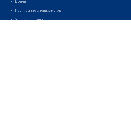
Врачи
Расписание специалистов
Запись на прием
ГОБМП
ОСМС
Платные услуги и цены
деятельность
Корпоративное управление
Корпоративные документы
Отчеты
Нормотворческая деятельность
бюджет и госзакупки
Объявления
Итоги
комплаенс-служба