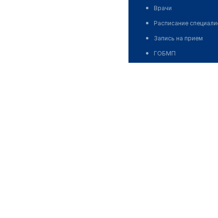
Врачи
Расписание специали
Запись на прием
ГОБМП
ОСМС
Платные услуги и цен
комплаенс-служ
Комплаенс-служба
контакты
Контакты
18+
Стоковые изображения о