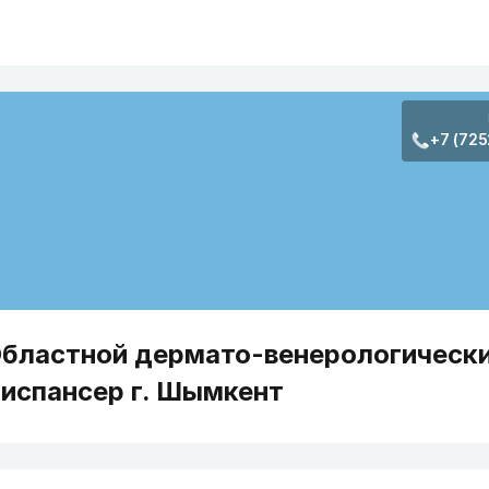
+7 (725
бластной дермато-венерологическ
испансер г. Шымкент