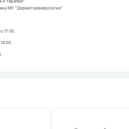
а и терапия"
стана МУ "Дерматовенерология"
ы
о 17:30,
 14:00.
.