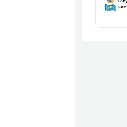
Гос
сим