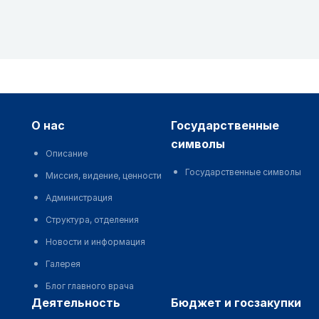
о нас
государственные
символы
Описание
Государственные символы
Миссия, видение, ценности
Администрация
Структура, отделения
Новости и информация
Галерея
Блог главного врача
деятельность
бюджет и госзакупки