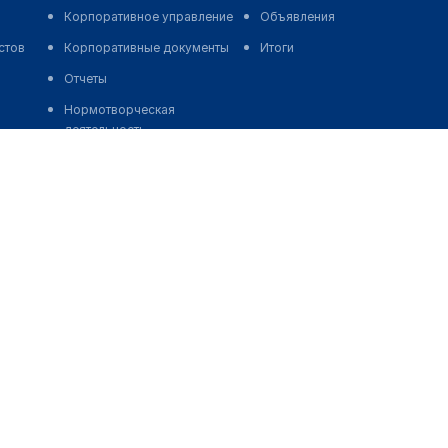
Корпоративное управление
Объявления
стов
Корпоративные документы
Итоги
Отчеты
Нормотворческая
деятельность
ы
ба
картограмма
обратная связь
коррупции
Задать вопрос
КАРТОГРАММА КОРРУПЦИИ
Отзывы
Сайт работ
на платфор
т Depositphotos®