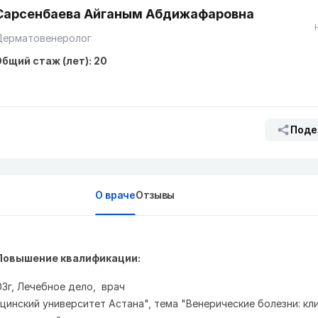
Сарсенбаева Айганым Абдижафаровна
Дерматовенеролог
бщий стаж (лет): 20
Поде
О враче
Отзывы
Повышение квалификации:
г, Лечебное дело, врач
цинский университет Астана", тема "Венерические болезни: кли