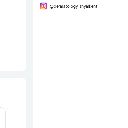
@dermatology_shymkent
Министерство
Управл